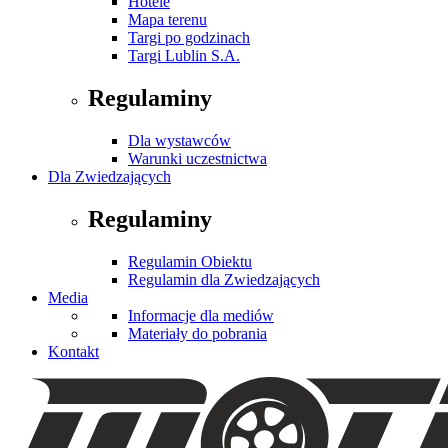
Hotele
Mapa terenu
Targi po godzinach
Targi Lublin S.A.
Regulaminy
Dla wystawców
Warunki uczestnictwa
Dla Zwiedzających
Regulaminy
Regulamin Obiektu
Regulamin dla Zwiedzających
Media
Informacje dla mediów
Materiały do pobrania
Kontakt