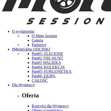
O wydarzeniu
O Moto Session
Galeria
Partnerzy
#MisjaGleba ODCINKI
Part#1: ZLECENIE
Part#2 THE HUNT
Part#3 WALIZKA
Part#4: KOLEKCJA
Part#5: FURGONETKA
Part#6: EKIPA
CAŁOŚĆ
Dla Wystawcy
Oferta
Korzyści dla Wystawcy
Oferta uczestnictwa