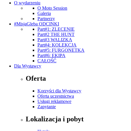
O wydarzeniu
O Moto Session
Galeria
Partnerzy
#MisjaGleba ODCINKI
Part#1: ZLECENIE
Part#2 THE HUNT
Part#3 WALIZKA
Part#4: KOLEKCJA
Part#5: FURGONETKA
Part#6: EKIPA
CAŁOŚĆ
Dla Wystawcy
Oferta
Korzyści dla Wystawcy
Oferta uczestnictwa
Usługi reklamowe
Zapytanie
Lokalizacja i pobyt