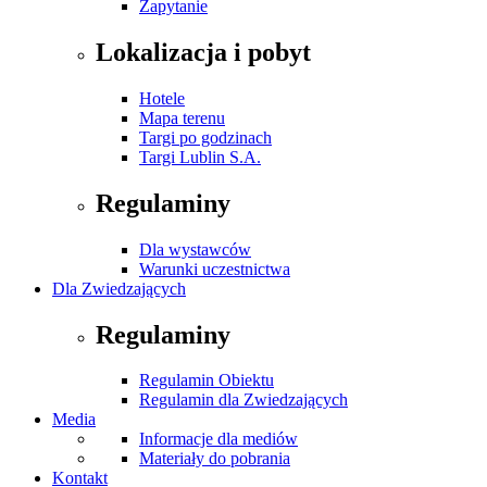
Zapytanie
Lokalizacja i pobyt
Hotele
Mapa terenu
Targi po godzinach
Targi Lublin S.A.
Regulaminy
Dla wystawców
Warunki uczestnictwa
Dla Zwiedzających
Regulaminy
Regulamin Obiektu
Regulamin dla Zwiedzających
Media
Informacje dla mediów
Materiały do pobrania
Kontakt