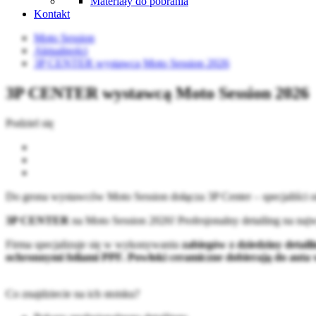
Materiały do pobrania
Kontakt
Moto Session
Aktualności
3P CENTER wystawcą Moto Session 2026
3P CENTER wystawcą Moto Session 2026
Podziel się
Do grona wystawców Moto Session dołącza 3P Center – specjaliści o
3P CENTER
na Moto Session 2026! Profesjonalny detailing na na
Firma specjalizuje się w wykonywaniu
zabiegów z dziedziny detail
ochronnymi foliami PPF. Powłoki ceramiczne dobierają do auta 
Co znajdziecie na ich stoisku?