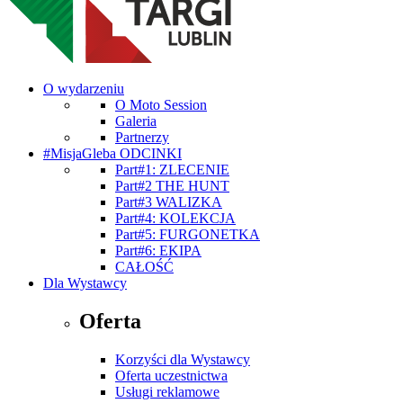
O wydarzeniu
O Moto Session
Galeria
Partnerzy
#MisjaGleba ODCINKI
Part#1: ZLECENIE
Part#2 THE HUNT
Part#3 WALIZKA
Part#4: KOLEKCJA
Part#5: FURGONETKA
Part#6: EKIPA
CAŁOŚĆ
Dla Wystawcy
Oferta
Korzyści dla Wystawcy
Oferta uczestnictwa
Usługi reklamowe