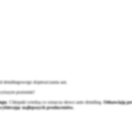
d detailingowego dopieszczania aut.
jwyższym poziomie!
ingu
. Chłopaki wiedzą co oznacza słowo auto detailing.
Odnawiają powi
wybierając najlepszych producentów.