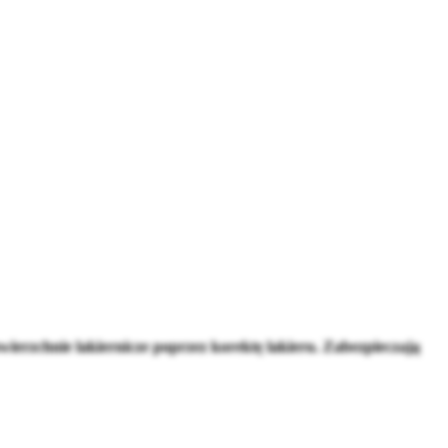
erzchnie lakiernicze poprzez korektę lakieru. Zabezpieczają