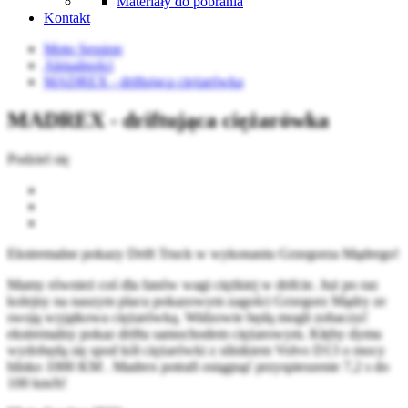
Materiały do pobrania
Kontakt
Moto Session
Aktualności
MADREX - driftująca ciężarówka
MADREX - driftująca ciężarówka
Podziel się
Ekstremalne pokazy Drift Truck w wykonaniu Grzegorza Mądrego!
Mamy również coś dla fanów wagi ciężkiej w drifcie. Już po raz
kolejny na naszym placu pokazowym zagości Grzegorz Mądry ze
swoją wyjątkowa ciężarówką. Widzowie będą mogli zobaczyć
ekstremalny pokaz driftu samochodem ciężarowym. Kłęby dymu
wydobędą się spod kół ciężarówki z silnikiem Volvo D13 o mocy
blisko 1000 KM . Madrex potrafi osiągnąć przyspieszenie 7,2 s do
100 km/h!