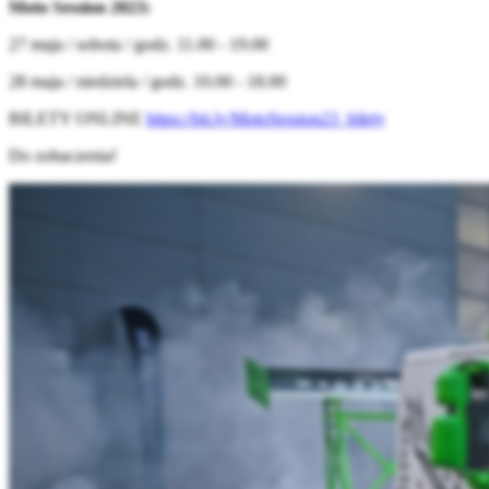
Moto Session 2023:
27 maja / sobota / godz. 11.00 - 19.00
28 maja / niedziela / godz. 10.00 - 18.00
BILETY ONLINE
https://bit.ly/MotoSession23_bilety
Do zobaczenia!