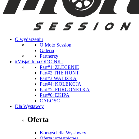
O wydarzeniu
O Moto Session
Galeria
Partnerzy
#MisjaGleba ODCINKI
Part#1: ZLECENIE
Part#2 THE HUNT
Part#3 WALIZKA
Part#4: KOLEKCJA
Part#5: FURGONETKA
Part#6: EKIPA
CAŁOŚĆ
Dla Wystawcy
Oferta
Korzyści dla Wystawcy
Oferta uczestnictwa