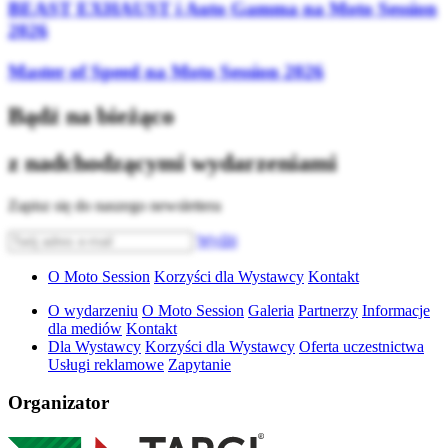
BEAST EXHAUST i Auto Gamma na Moto Session
2026
Master of Speed na Moto Session 2026
Bądź na bieżąco
z nadchodzącymi wydarzeniami
Zapisz się do naszego newslettera
Wyślij
O Moto Session
Korzyści dla Wystawcy
Kontakt
O wydarzeniu
O Moto Session
Galeria
Partnerzy
Informacje
dla mediów
Kontakt
Dla Wystawcy
Korzyści dla Wystawcy
Oferta uczestnictwa
Usługi reklamowe
Zapytanie
Organizator