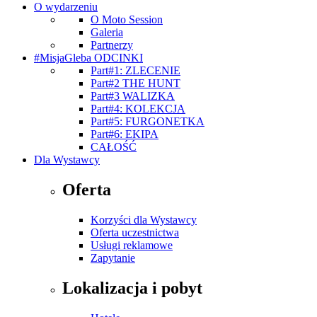
O wydarzeniu
O Moto Session
Galeria
Partnerzy
#MisjaGleba ODCINKI
Part#1: ZLECENIE
Part#2 THE HUNT
Part#3 WALIZKA
Part#4: KOLEKCJA
Part#5: FURGONETKA
Part#6: EKIPA
CAŁOŚĆ
Dla Wystawcy
Oferta
Korzyści dla Wystawcy
Oferta uczestnictwa
Usługi reklamowe
Zapytanie
Lokalizacja i pobyt