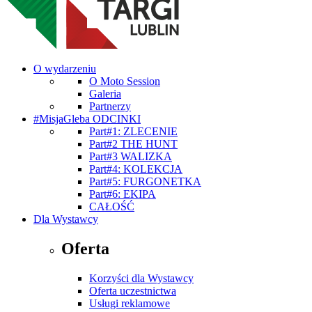
O wydarzeniu
O Moto Session
Galeria
Partnerzy
#MisjaGleba ODCINKI
Part#1: ZLECENIE
Part#2 THE HUNT
Part#3 WALIZKA
Part#4: KOLEKCJA
Part#5: FURGONETKA
Part#6: EKIPA
CAŁOŚĆ
Dla Wystawcy
Oferta
Korzyści dla Wystawcy
Oferta uczestnictwa
Usługi reklamowe