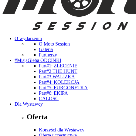
O wydarzeniu
O Moto Session
Galeria
Partnerzy
#MisjaGleba ODCINKI
Part#1: ZLECENIE
Part#2 THE HUNT
Part#3 WALIZKA
Part#4: KOLEKCJA
Part#5: FURGONETKA
Part#6: EKIPA
CAŁOŚĆ
Dla Wystawcy
Oferta
Korzyści dla Wystawcy
Oferta uczestnictwa