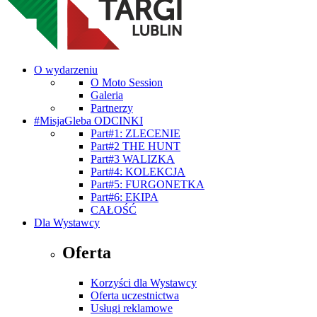
O wydarzeniu
O Moto Session
Galeria
Partnerzy
#MisjaGleba ODCINKI
Part#1: ZLECENIE
Part#2 THE HUNT
Part#3 WALIZKA
Part#4: KOLEKCJA
Part#5: FURGONETKA
Part#6: EKIPA
CAŁOŚĆ
Dla Wystawcy
Oferta
Korzyści dla Wystawcy
Oferta uczestnictwa
Usługi reklamowe