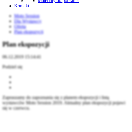
Materiały do pobrania
Kontakt
Moto Session
Dla Wystawcy
Oferta
Plan ekspozycji
Plan ekspozycji
06.12.2019 15:14:41
Podziel się
Zapraszamy do zapoznania się z planem ekspozycji i listą
wystawców Moto Session 2019. Aktualny plan ekspozycji pojawi
się w czerwcu.