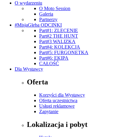
O wydarzeniu
O Moto Session
Galeria
Partnerzy
#MisjaGleba ODCINKI
Part#1: ZLECENIE
Part#2 THE HUNT
Part#3 WALIZKA
Part#4: KOLEKCJA
Part#5: FURGONETKA
Part#6: EKIPA
CAŁOŚĆ
Dla Wystawcy
Oferta
Korzyści dla Wystawcy
Oferta uczestnictwa
Usługi reklamowe
Zapytanie
Lokalizacja i pobyt