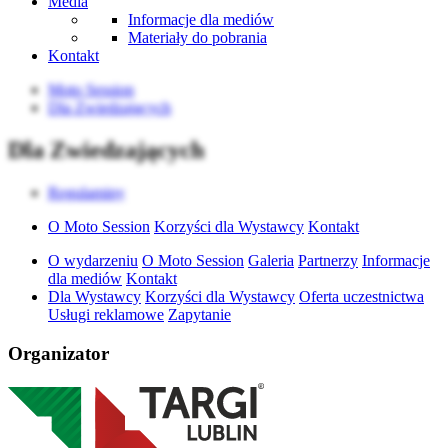
Media
Informacje dla mediów
Materiały do pobrania
Kontakt
Moto Session
Dla Zwiedzających
Dla Zwiedzających
Regulaminy
O Moto Session
Korzyści dla Wystawcy
Kontakt
O wydarzeniu
O Moto Session
Galeria
Partnerzy
Informacje
dla mediów
Kontakt
Dla Wystawcy
Korzyści dla Wystawcy
Oferta uczestnictwa
Usługi reklamowe
Zapytanie
Organizator