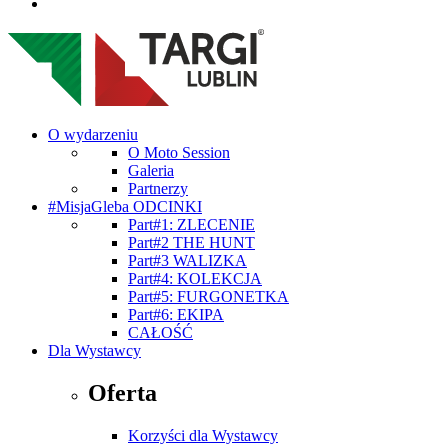
O wydarzeniu
O Moto Session
Galeria
Partnerzy
#MisjaGleba ODCINKI
Part#1: ZLECENIE
Part#2 THE HUNT
Part#3 WALIZKA
Part#4: KOLEKCJA
Part#5: FURGONETKA
Part#6: EKIPA
CAŁOŚĆ
Dla Wystawcy
Oferta
Korzyści dla Wystawcy