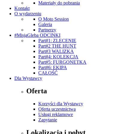
Materiały do pobrania
Kontakt
O wydarzeniu
O Moto Session
Galeria
Partnerzy
#MisjaGleba ODCINKI
Part#1: ZLECENIE
Part#2 THE HUNT
Part#3 WALIZKA
Part#4: KOLEKCJA
Part#5: FURGONETKA
Part#6: EKIPA
CAŁOŚĆ
Dla Wystawcy
Oferta
Korzyści dla Wystawcy
Oferta uczestnictwa
Usługi reklamowe
Zapytanie
Lokalizacja i pobyt