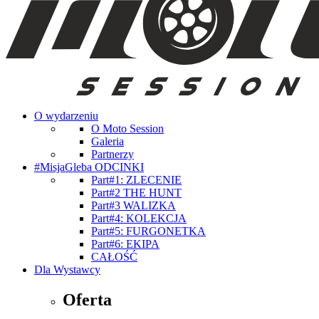
O wydarzeniu
O Moto Session
Galeria
Partnerzy
#MisjaGleba ODCINKI
Part#1: ZLECENIE
Part#2 THE HUNT
Part#3 WALIZKA
Part#4: KOLEKCJA
Part#5: FURGONETKA
Part#6: EKIPA
CAŁOŚĆ
Dla Wystawcy
Oferta