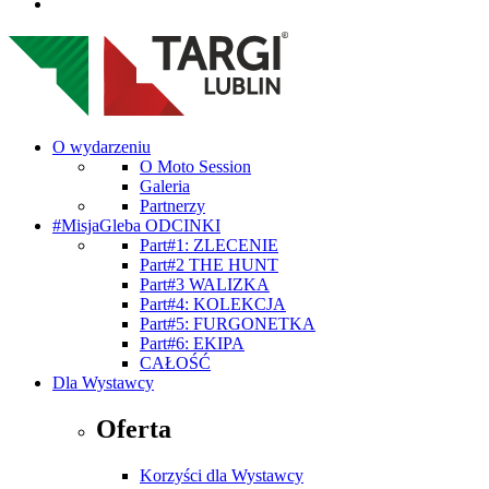
O wydarzeniu
O Moto Session
Galeria
Partnerzy
#MisjaGleba ODCINKI
Part#1: ZLECENIE
Part#2 THE HUNT
Part#3 WALIZKA
Part#4: KOLEKCJA
Part#5: FURGONETKA
Part#6: EKIPA
CAŁOŚĆ
Dla Wystawcy
Oferta
Korzyści dla Wystawcy