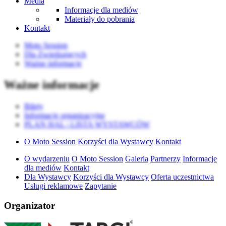
Media
Informacje dla mediów
Materiały do pobrania
Kontakt
Moto Session
Dla Zwiedzających
Ważne informacje
Ważne informacje
Bilety
Informacje organizacyjne
PLAN HAL \ LISTA WYSTAWCÓW
O Moto Session
Korzyści dla Wystawcy
Kontakt
O wydarzeniu
O Moto Session
Galeria
Partnerzy
Informacje
dla mediów
Kontakt
Dla Wystawcy
Korzyści dla Wystawcy
Oferta uczestnictwa
Usługi reklamowe
Zapytanie
Organizator