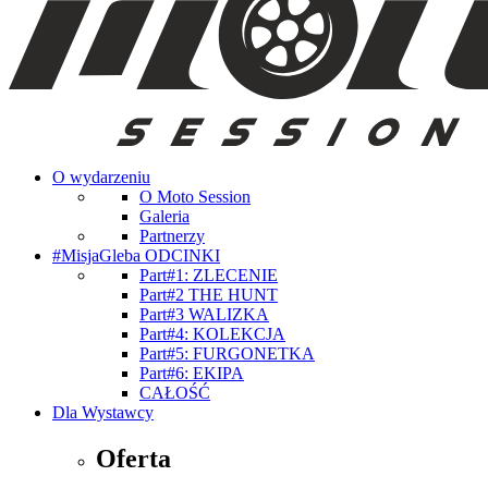
O wydarzeniu
O Moto Session
Galeria
Partnerzy
#MisjaGleba ODCINKI
Part#1: ZLECENIE
Part#2 THE HUNT
Part#3 WALIZKA
Part#4: KOLEKCJA
Part#5: FURGONETKA
Part#6: EKIPA
CAŁOŚĆ
Dla Wystawcy
Oferta