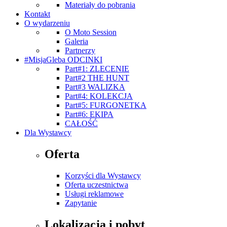
Materiały do pobrania
Kontakt
O wydarzeniu
O Moto Session
Galeria
Partnerzy
#MisjaGleba ODCINKI
Part#1: ZLECENIE
Part#2 THE HUNT
Part#3 WALIZKA
Part#4: KOLEKCJA
Part#5: FURGONETKA
Part#6: EKIPA
CAŁOŚĆ
Dla Wystawcy
Oferta
Korzyści dla Wystawcy
Oferta uczestnictwa
Usługi reklamowe
Zapytanie
Lokalizacja i pobyt