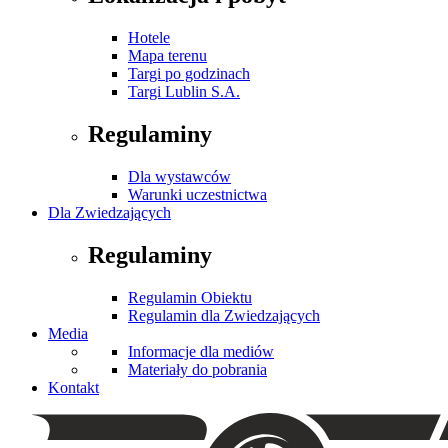
Hotele
Mapa terenu
Targi po godzinach
Targi Lublin S.A.
Regulaminy
Dla wystawców
Warunki uczestnictwa
Dla Zwiedzających
Regulaminy
Regulamin Obiektu
Regulamin dla Zwiedzających
Media
Informacje dla mediów
Materiały do pobrania
Kontakt