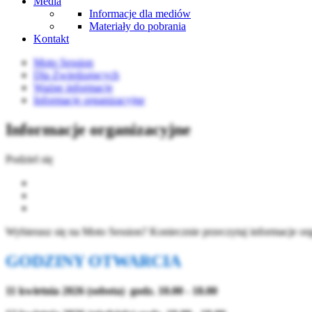
Media
Informacje dla mediów
Materiały do pobrania
Kontakt
Moto Session
Dla Zwiedzających
Ważne informacje
Informacje organizacyjne
Informacje organizacyjne
Podziel się
Wybierasz się na Moto Session? Koniecznie przeczytaj informacje or
GODZINY OTWARCIA
11 kwietnia 2026 (sobota) godz. 10.00 - 18.00