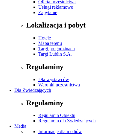
Oferta uczestnictwa
Usługi reklamowe
Zapytanie
Lokalizacja i pobyt
Hotele
Mapa terenu
Targi po godzinach
Targi Lublin S.A.
Regulaminy
Dla wystawców
Warunki uczestnictwa
Dla Zwiedzających
Regulaminy
Regulamin Obiektu
Regulamin dla Zwiedzających
Media
Informacje dla mediów