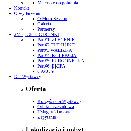
Materiały do pobrania
Kontakt
O wydarzeniu
O Moto Session
Galeria
Partnerzy
#MisjaGleba ODCINKI
Part#1: ZLECENIE
Part#2 THE HUNT
Part#3 WALIZKA
Part#4: KOLEKCJA
Part#5: FURGONETKA
Part#6: EKIPA
CAŁOŚĆ
Dla Wystawcy
Oferta
Korzyści dla Wystawcy
Oferta uczestnictwa
Usługi reklamowe
Zapytanie
Lokalizacja i pobyt