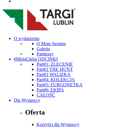
O wydarzeniu
O Moto Session
Galeria
Partnerzy
#MisjaGleba ODCINKI
Part#1: ZLECENIE
Part#2 THE HUNT
Part#3 WALIZKA
Part#4: KOLEKCJA
Part#5: FURGONETKA
Part#6: EKIPA
CAŁOŚĆ
Dla Wystawcy
Oferta
Korzyści dla Wystawcy