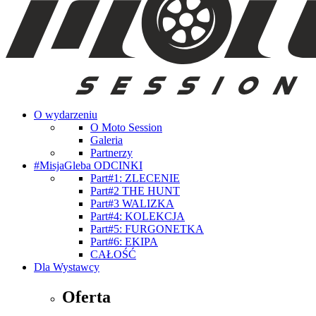
O wydarzeniu
O Moto Session
Galeria
Partnerzy
#MisjaGleba ODCINKI
Part#1: ZLECENIE
Part#2 THE HUNT
Part#3 WALIZKA
Part#4: KOLEKCJA
Part#5: FURGONETKA
Part#6: EKIPA
CAŁOŚĆ
Dla Wystawcy
Oferta