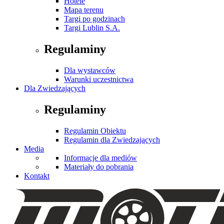
Hotele
Mapa terenu
Targi po godzinach
Targi Lublin S.A.
Regulaminy
Dla wystawców
Warunki uczestnictwa
Dla Zwiedzających
Regulaminy
Regulamin Obiektu
Regulamin dla Zwiedzających
Media
Informacje dla mediów
Materiały do pobrania
Kontakt