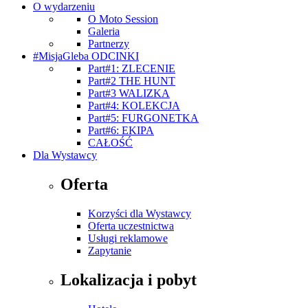
O wydarzeniu
O Moto Session
Galeria
Partnerzy
#MisjaGleba ODCINKI
Part#1: ZLECENIE
Part#2 THE HUNT
Part#3 WALIZKA
Part#4: KOLEKCJA
Part#5: FURGONETKA
Part#6: EKIPA
CAŁOŚĆ
Dla Wystawcy
Oferta
Korzyści dla Wystawcy
Oferta uczestnictwa
Usługi reklamowe
Zapytanie
Lokalizacja i pobyt