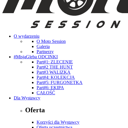
O wydarzeniu
O Moto Session
Galeria
Partnerzy
#MisjaGleba ODCINKI
Part#1: ZLECENIE
Part#2 THE HUNT
Part#3 WALIZKA
Part#4: KOLEKCJA
Part#5: FURGONETKA
Part#6: EKIPA
CAŁOŚĆ
Dla Wystawcy
Oferta
Korzyści dla Wystawcy
Oferta uczestnictwa