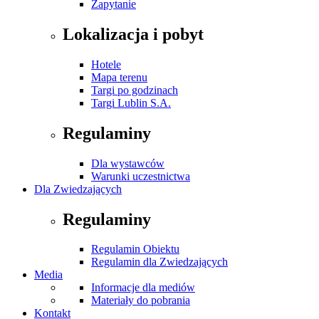
Zapytanie
Lokalizacja i pobyt
Hotele
Mapa terenu
Targi po godzinach
Targi Lublin S.A.
Regulaminy
Dla wystawców
Warunki uczestnictwa
Dla Zwiedzających
Regulaminy
Regulamin Obiektu
Regulamin dla Zwiedzających
Media
Informacje dla mediów
Materiały do pobrania
Kontakt