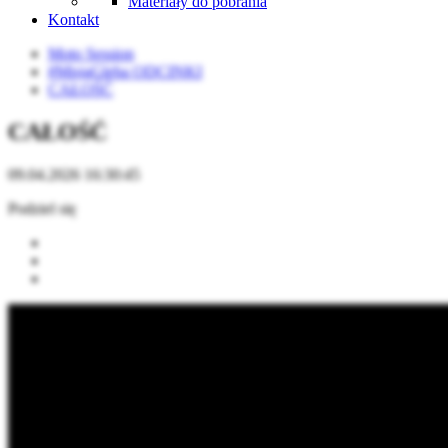
Materiały do pobrania
Kontakt
Moto Session
#MisjaGleba ODCINKI
CAŁOŚĆ
CAŁOŚĆ
09.04.2026 16:30:45
Podziel się