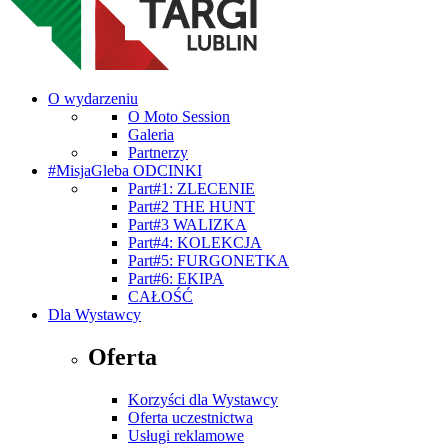
O wydarzeniu
O Moto Session
Galeria
Partnerzy
#MisjaGleba ODCINKI
Part#1: ZLECENIE
Part#2 THE HUNT
Part#3 WALIZKA
Part#4: KOLEKCJA
Part#5: FURGONETKA
Part#6: EKIPA
CAŁOŚĆ
Dla Wystawcy
Oferta
Korzyści dla Wystawcy
Oferta uczestnictwa
Usługi reklamowe