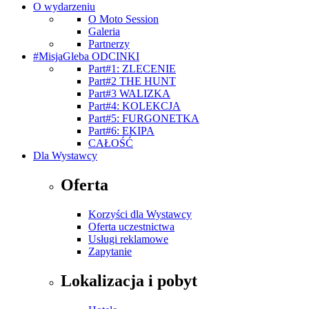
O wydarzeniu
O Moto Session
Galeria
Partnerzy
#MisjaGleba ODCINKI
Part#1: ZLECENIE
Part#2 THE HUNT
Part#3 WALIZKA
Part#4: KOLEKCJA
Part#5: FURGONETKA
Part#6: EKIPA
CAŁOŚĆ
Dla Wystawcy
Oferta
Korzyści dla Wystawcy
Oferta uczestnictwa
Usługi reklamowe
Zapytanie
Lokalizacja i pobyt