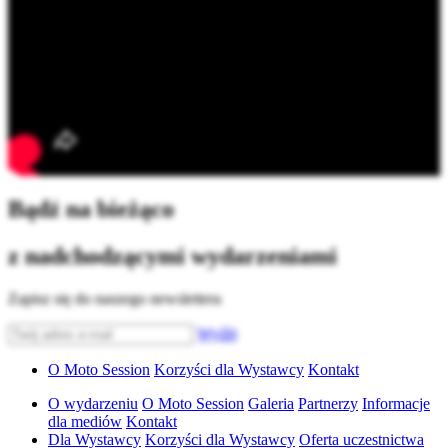
Bądź na bieżąco
z nadchodzącymi wydarzeniami
Zapisz się do naszego newslettera
Wyślij
O Moto Session
Korzyści dla Wystawcy
Kontakt
O wydarzeniu
O Moto Session
Galeria
Partnerzy
Informacje
dla mediów
Kontakt
Dla Wystawcy
Korzyści dla Wystawcy
Oferta uczestnictwa