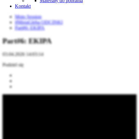
Materiały do pobrania
Kontakt
Moto Session
#MisjaGleba ODCINKI
Part#6: EKIPA
Part#6: EKIPA
03.04.2026 14:03:14
Podziel się