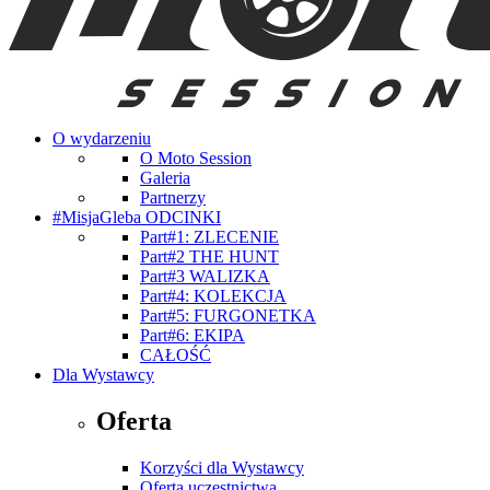
O wydarzeniu
O Moto Session
Galeria
Partnerzy
#MisjaGleba ODCINKI
Part#1: ZLECENIE
Part#2 THE HUNT
Part#3 WALIZKA
Part#4: KOLEKCJA
Part#5: FURGONETKA
Part#6: EKIPA
CAŁOŚĆ
Dla Wystawcy
Oferta
Korzyści dla Wystawcy
Oferta uczestnictwa