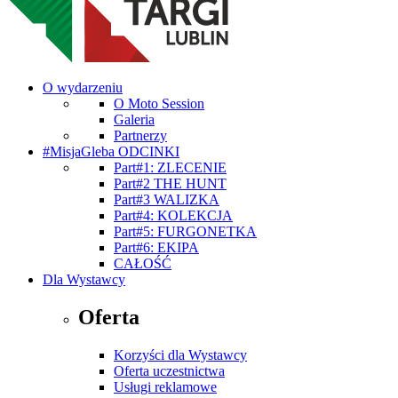
O wydarzeniu
O Moto Session
Galeria
Partnerzy
#MisjaGleba ODCINKI
Part#1: ZLECENIE
Part#2 THE HUNT
Part#3 WALIZKA
Part#4: KOLEKCJA
Part#5: FURGONETKA
Part#6: EKIPA
CAŁOŚĆ
Dla Wystawcy
Oferta
Korzyści dla Wystawcy
Oferta uczestnictwa
Usługi reklamowe